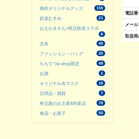
秩鉄オリジナルグッズ
159
電話番
鉄道むすめ
21
メール
おえかきさん×秩父鉄道コラボ
6
取扱商
文具
40
ファッション・バッグ
20
ちちてつe-shop限定
49
お酒
1
オリジナル布マスク
18
日用品・雑貨
7
秩父路のお土産&特産品
78
食品・お菓子
50