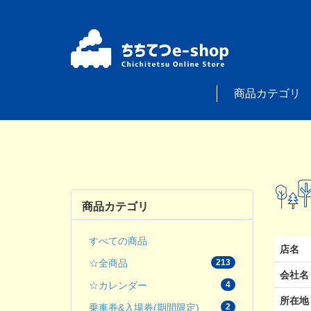
商品カテゴリ
商品カテゴリ
すべての商品
店名
☆全商品
213
会社名
☆カレンダー
4
所在地
乗車券&入場券(期間限定)
2