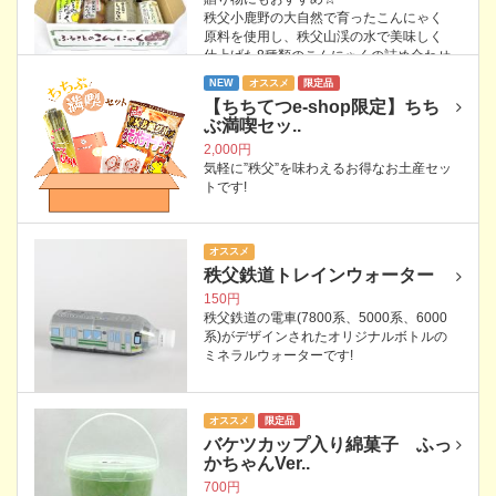
秩父小鹿野の大自然で育ったこんにゃく
原料を使用し、秩父山渓の水で美味しく
仕上げた8種類のこんにゃくの詰め合わせ
です!
NEW
オススメ
限定品
【ちちてつe-shop限定】ちち
ぶ満喫セッ..
2,000円
気軽に”秩父”を味わえるお得なお土産セッ
トです!
オススメ
秩父鉄道トレインウォーター
150円
秩父鉄道の電車(7800系、5000系、6000
系)がデザインされたオリジナルボトルの
ミネラルウォーターです!
オススメ
限定品
バケツカップ入り綿菓子 ふっ
かちゃんVer..
700円