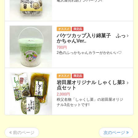
亀沢屋売れ筋ナンバーワン!
オススメ
限定品
バケツカップ入り綿菓子 ふっ
かちゃんVer..
700円
2色のふっかちゃんカラーがかわいい♡
オススメ
限定品
岩田屋オリジナル しゃくし菜3
点セット
2,000円
秩父名物「しゃくし菜」の岩田屋オリジ
ナル3点セットです!
次のページ
前のページ