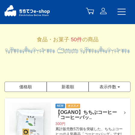
食品・お菓子
50件
の商品
価格順
新着順
表示件数
NEW
オススメ
【OGANO】ちちぶコーヒー
「コーヒーバッ..
300円
累計販売数5万個を突破した、ちちぶコー
ヒーの人気商品「コーヒーバッグ」です!