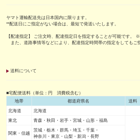
ヤマト運輸配送先は日本国内に限ります。
**配送日にご指定がない場合は、最短で発送いたします。
【配達指定】 ご注文時、配達指定日を指定することが可能です。 
また、道路事情等などにより、配達指定時間帯の指定をしてもご指
送料について
■宅配便送料（単位：円 消費税含む）
地帯
都道府県名
送料
北海道
北海道
東北
青森・秋田・岩手・宮城・山形・福島
茨城・栃木・群馬・埼玉・千葉・
関東・信越
神奈川・東京・山梨・新潟・長野