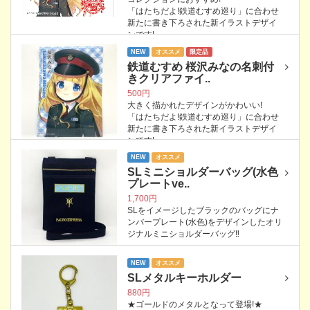
「はたちだよ!鉄道むすめ巡り」に合わせ
新たに書き下ろされた新イラストデザイ
ンです!
NEW
オススメ
限定品
鉄道むすめ 桜沢みなの名刺付
きクリアファイ..
500円
大きく描かれたデザインがかわいい!
「はたちだよ!鉄道むすめ巡り」に合わせ
新たに書き下ろされた新イラストデザイ
ンです!
NEW
オススメ
SLミニショルダーバッグ(水色
プレートve..
1,700円
SLをイメージしたブラックのバッグにナ
ンバープレート(水色)をデザインしたオリ
ジナルミニショルダーバッグ‼
NEW
オススメ
SLメタルキーホルダー
880円
★ゴールドのメタルとなって登場!★