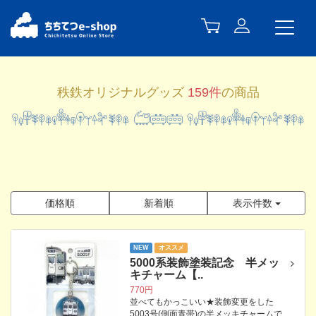
秩鉄オリジナルグッズ
159件
の商品
価格順
新着順
表示件数
NEW
オススメ
5000系装飾塗装記念 半メッ
キチャーム【..
770円
並べてもかっこいい★装飾変更をした
5003号(側面青帯)の半メッキチャームで