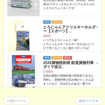
秩父鉄道の電車(7800系、5000系、6000
系)がデザインされたオリジナルボトルの
ミネラルウォーターです!
NEW
オススメ
とろにゃんアクリルキーホルダ
ー【スポーツ】..
400円
いつでもとろにゃんと一緒!
とろにゃんのキーホルダーをかばんにつ
けて色々なところに連れて行ってね!
NEW
オススメ
限定品
2026貨物時刻表 鉄道貨物列車
ダイヤ改正..
2,500円
全国の最新の貨物列車の時刻表であると
同時に、貨物列車の読み物がたくさん詰
まっており、読み応えのある一冊です。
次のページ
前のページ