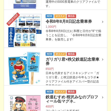
運用中の5000系電車のクリアファイルで
す。
SOLD OUT
NEW
オススメ
限定品
令和8年8月8日記念乗車券
1,000円
令和8年8月8日(土)に和暦と日付が“8”で揃
うことを記念し、「令和8年8月8日記念乗
車券」を販売します!
NEW
オススメ
限定品
ガリガリ君×秩父鉄道記念乗車
券
850円
日本を代表するアイスキャンディー「ガ
リガリ君」と秩父鉄道が今年もコラボ★
クリアファイル付きアイスバー型の記念
乗車券です!
NEW
オススメ
限定品
鉄道むすめ 桜沢みなのプロフ
ィール缶マグネ..
400円
コレクションにおすすめ!