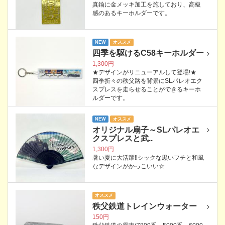
真鍮に金メッキ加工を施しており、高級
感のあるキーホルダーです。
NEW
オススメ
四季を駆けるC58キーホルダー
1,300円
★デザインがリニューアルして登場!★
四季折々の秩父路を背景にSLパレオエク
スプレスを走らせることができるキーホ
ルダーです。
NEW
オススメ
オリジナル扇子～SLパレオエ
クスプレスと武..
1,300円
暑い夏に大活躍‼シックな黒いフチと和風
なデザインがかっこいい☆
オススメ
秩父鉄道トレインウォーター
150円