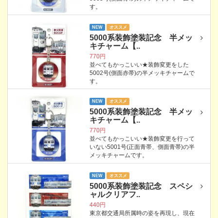
す。
NEW
オススメ
5000系装飾塗装記念 半メッ
キチャーム【..
770円
並べてもかっこいい★装飾変更をした
5002号(側面赤帯)の半メッキチャームで
す。
NEW
オススメ
5000系装飾塗装記念 半メッ
キチャーム【..
770円
並べてもかっこいい★装飾変更を行って
いない5001号(正面青帯、側面青帯)の半
メッキチャームです。
NEW
オススメ
5000系装飾塗装記念 スペシ
ャルクリアフ..
440円
東京都交通局所属時の姿を再現し、現在