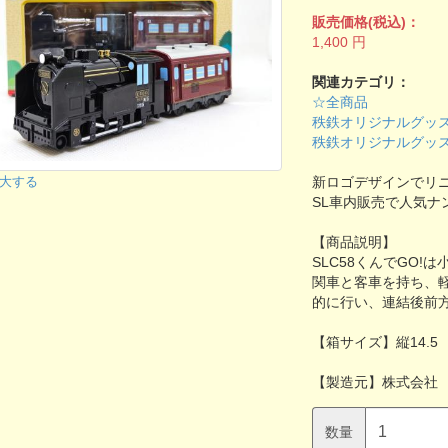
販売価格(税込)：
1,400
円
関連カテゴリ：
☆全商品
秩鉄オリジナルグッ
秩鉄オリジナルグッ
新ロゴデザインでリニ
大する
SL車内販売で人気ナ
【商品説明】
SLC58くんでGO
関車と客車を持ち、
的に行い、連結後前
【箱サイズ】縦14.5 
【製造元】株式会社
数量