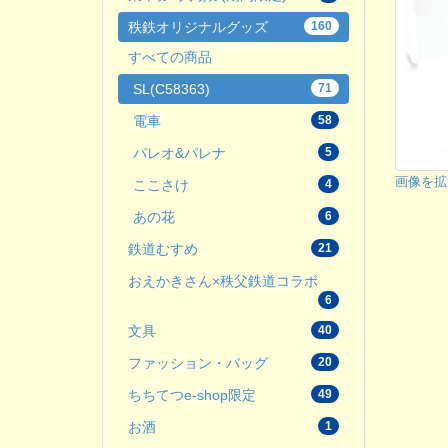
秩鉄オリジナルグッズ
160
すべての商品
SL(C58363)
71
電車
58
パレオ&パレナ
5
画像を拡
ここさけ
4
あの花
6
鉄道むすめ
21
おえかきさん×秩父鉄道コラボ
6
文具
40
ファッション・バッグ
20
ちちてつe-shop限定
49
お酒
1