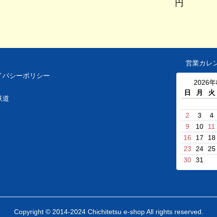
円
営業カレ
イバシーポリシー
2026
日
月
火
鉄道
2
3
4
9
10
11
16
17
18
23
24
25
30
31
Copyright © 2014-2024 Chichitetsu e-shop All rights reserved.