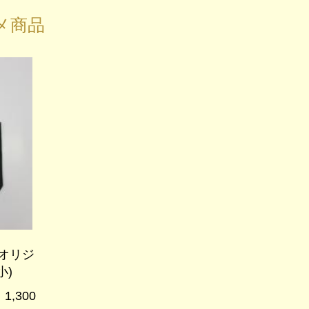
メ商品
オリジ
小)
,300