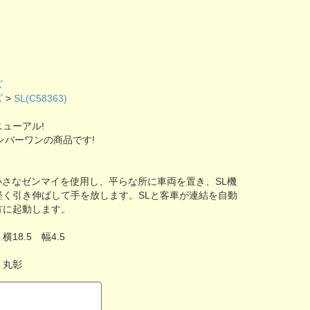
ズ
ズ
>
SL(C58363)
ューアル!
ンバーワンの商品です!
!は小さなゼンマイを使用し、平らな所に車両を置き、SL機
軽く引き伸ばして手を放します。SLと客車が連結を自動
方に起動します。
横18.5 幅4.5
 丸彰