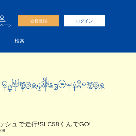
会員登録
ログイン
ページ
検索
シュで走行!SLC58くんでGO!
008