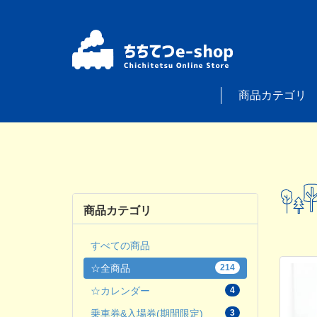
商品カテゴリ
商品カテゴリ
すべての商品
☆全商品
214
☆カレンダー
4
乗車券&入場券(期間限定)
3