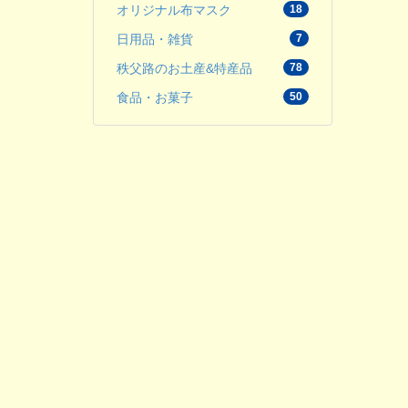
オリジナル布マスク
18
日用品・雑貨
7
秩父路のお土産&特産品
78
食品・お菓子
50