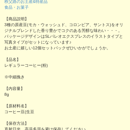
秩父路のお土産&特産品
食品・お菓子
【商品説明】
3種の原産豆(モカ・ウォッシュド、コロンビア、サントス)をオリ
ジナルブレンドした香り豊かでコクのある芳醇な味わい・・・。
パッケージデザインはSLパレオエクスプレスのイラストタイプと
写真タイプがセットになっています♪
お土産に嬉しい12個セットパックぜひいかがでしょうか。
【品名】
レギュラーコーヒー(粉)
※中細挽き
【内容量】
8g
【原材料名】
コーヒー豆(生豆
【保存方法】
直射日光、高温多湿を避け保存してください。