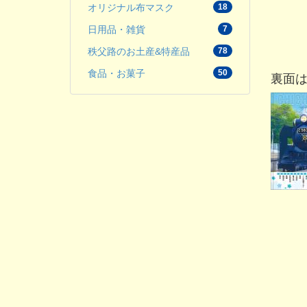
オリジナル布マスク
18
日用品・雑貨
7
秩父路のお土産&特産品
78
食品・お菓子
50
裏面は