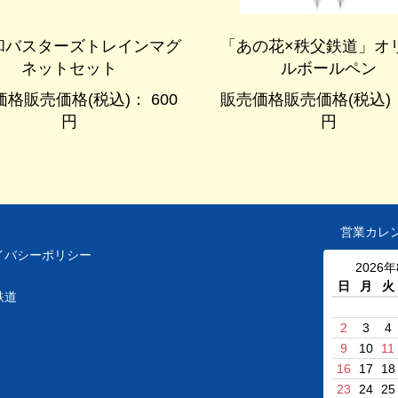
和バスターズトレインマグ
「あの花×秩父鉄道」オ
ネットセット
ルボールペン
格販売価格(税込)： 600
販売価格販売価格(税込)：
円
円
営業カレ
イバシーポリシー
2026
日
月
火
鉄道
2
3
4
9
10
11
16
17
18
23
24
25