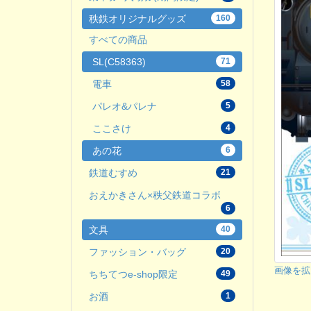
秩鉄オリジナルグッズ
160
すべての商品
SL(C58363)
71
電車
58
パレオ&パレナ
5
ここさけ
4
あの花
6
鉄道むすめ
21
おえかきさん×秩父鉄道コラボ
6
文具
40
ファッション・バッグ
20
画像を拡
ちちてつe-shop限定
49
お酒
1