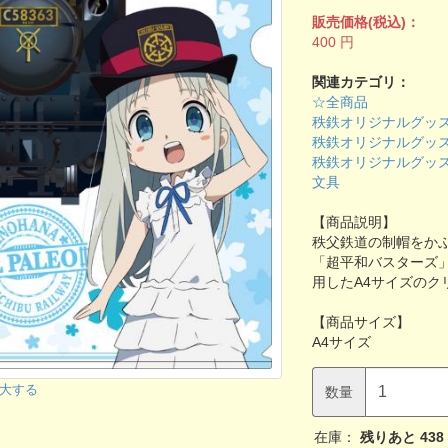
販売価格(税込)：
400
円
関連カテゴリ：
☆全商品
秩鉄オリジナルグッ
秩鉄オリジナルグッ
秩鉄オリジナルグッ
文具
【商品説明】
秩父鉄道の制帽をかぶ
「超平和バスターズ
用したA4サイズのク
【商品サイズ】
A4サイズ
大する
数量
在庫：
残りあと
438