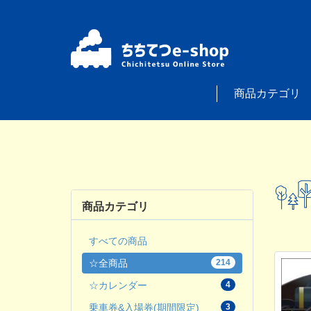
商品カテゴリ
商品カテゴリ
すべての商品
☆全商品
214
☆カレンダー
4
乗車券&入場券(期間限定)
3