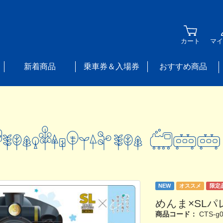
カート
マイ
新着商品
乗車券＆入場券
おすすめ商品
NEW
オススメ
限定
めんま×SL
商品コード：
CTS-g