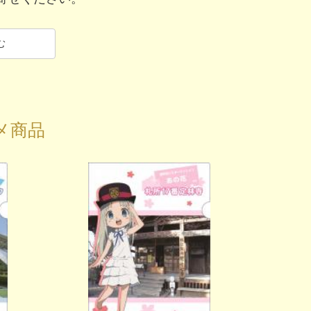
む
メ商品