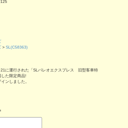
0125
ズ
ズ
>
SL(C58363)
4・20・21に運行された「SLパレオエクスプレス 旧型客車特
した限定商品!
ザインしました。
㎜