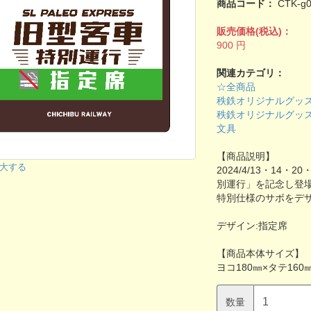
商品コード：
CTK-g
販売価格(税込)：
900
円
関連カテゴリ：
☆全商品
秩鉄オリジナルグッ
秩鉄オリジナルグッ
文具
【商品説明】
大する
2024/4/13・1
別運行」を記念し登場
特別仕様のサボをデ
デザイン:指定席
【商品本体サイズ】
ヨコ180㎜×タテ160
数量