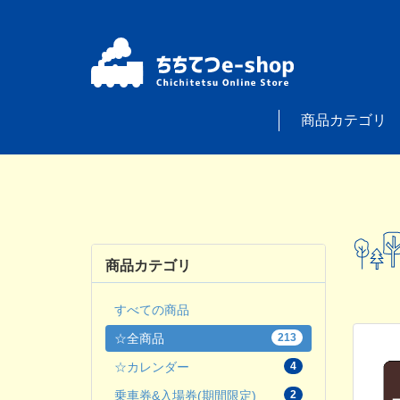
商品カテゴリ
商品カテゴリ
すべての商品
☆全商品
213
☆カレンダー
4
乗車券&入場券(期間限定)
2