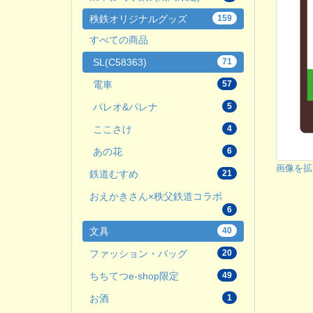
秩鉄オリジナルグッズ
159
すべての商品
SL(C58363)
71
電車
57
パレオ&パレナ
5
ここさけ
4
あの花
6
画像を拡
鉄道むすめ
21
おえかきさん×秩父鉄道コラボ
6
文具
40
ファッション・バッグ
20
ちちてつe-shop限定
49
お酒
1