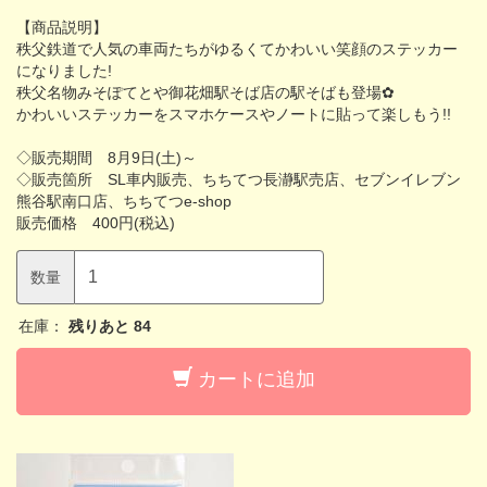
【商品説明】
秩父鉄道で人気の車両たちがゆるくてかわいい笑顔のステッカー
になりました!
秩父名物みそぽてとや御花畑駅そば店の駅そばも登場✿
かわいいステッカーをスマホケースやノートに貼って楽しもう!!
◇販売期間 8月9日(土)～
◇販売箇所 SL車内販売、ちちてつ長瀞駅売店、セブンイレブン
熊谷駅南口店、ちちてつe-shop
販売価格 400円(税込)
数量
在庫：
残りあと
84
カートに追加