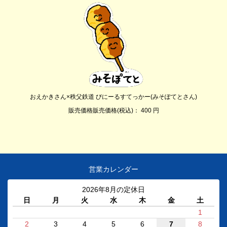
おえかきさん×秩父鉄道 びにーるすてっかー(みそぽてとさん)
販売価格販売価格(税込)： 400 円
営業カレンダー
2026年8月の定休日
日
月
火
水
木
金
土
1
2
3
4
5
6
7
8