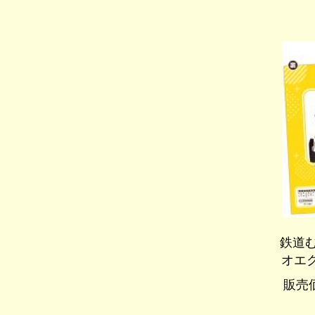
鉄道む
オエ
販売価