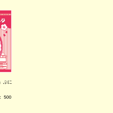
」ぷに
 500