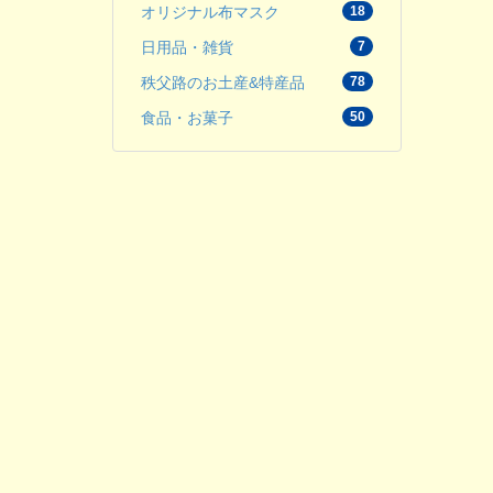
オリジナル布マスク
18
日用品・雑貨
7
秩父路のお土産&特産品
78
食品・お菓子
50