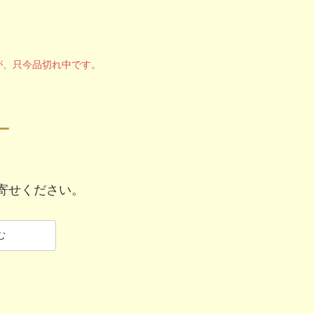
が、只今品切れ中です。
ー
寄せください。
む