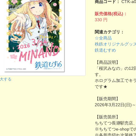
商品コード：
CTK-a
販売価格(税込)：
330
円
関連カテゴリ：
☆全商品
秩鉄オリジナルグッ
鉄道むすめ
【商品説明】
「桜沢みなの」の12
す。
大する
ホログラム加工でキ
です★
【販売期間】
2026年3月22日(日)
【販売箇所】
ちちてつ長瀞駅売店、S
※ちちてつe-shopで
※各所売切れ次第終