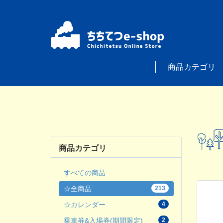
商品カテゴリ
商品カテゴリ
すべての商品
☆全商品
213
☆カレンダー
4
乗車券&入場券(期間限定)
2