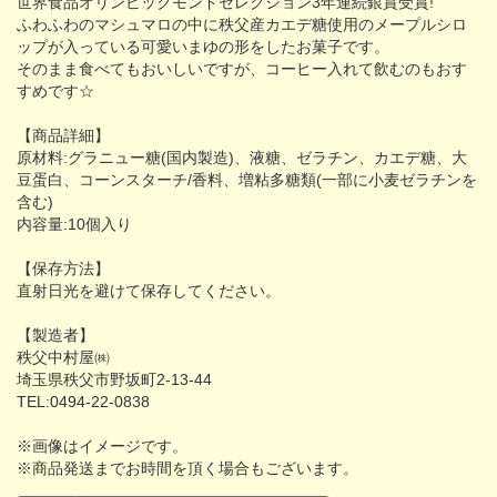
世界食品オリンピックモンドセレクション3年連続銀賞受賞!
ふわふわのマシュマロの中に秩父産カエデ糖使用のメープルシロ
ップが入っている可愛いまゆの形をしたお菓子です。
そのまま食べてもおいしいですが、コーヒー入れて飲むのもおす
すめです☆
【商品詳細】
原材料:グラニュー糖(国内製造)、液糖、ゼラチン、カエデ糖、大
豆蛋白、コーンスターチ/香料、増粘多糖類(一部に小麦ゼラチンを
含む)
内容量:10個入り
【保存方法】
直射日光を避けて保存してください。
【製造者】
秩父中村屋㈱
埼玉県秩父市野坂町2-13-44
TEL:0494-22-0838
※画像はイメージです。
※商品発送までお時間を頂く場合もございます。