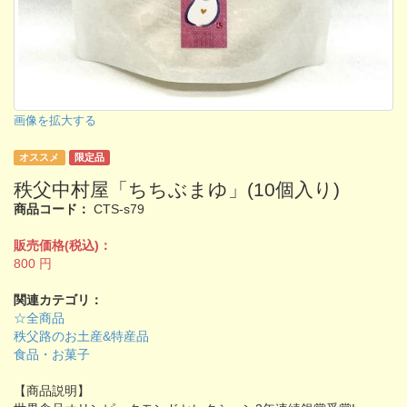
画像を拡大する
オススメ
限定品
秩父中村屋「ちちぶまゆ」(10個入り)
商品コード：
CTS-s79
販売価格(税込)：
800
円
関連カテゴリ：
☆全商品
秩父路のお土産&特産品
食品・お菓子
【商品説明】