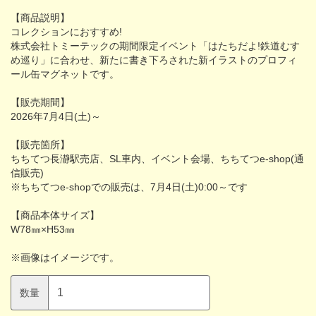
【商品説明】
コレクションにおすすめ!
株式会社トミーテックの期間限定イベント「はたちだよ!鉄道むす
め巡り」に合わせ、新たに書き下ろされた新イラストのプロフィ
ール缶マグネットです。
【販売期間】
2026年7月4日(土)～
【販売箇所】
ちちてつ長瀞駅売店、SL車内、イベント会場、ちちてつe-shop(通
信販売)
※ちちてつe-shopでの販売は、7月4日(土)0:00～です
【商品本体サイズ】
W78㎜×H53㎜
※画像はイメージです。
数量