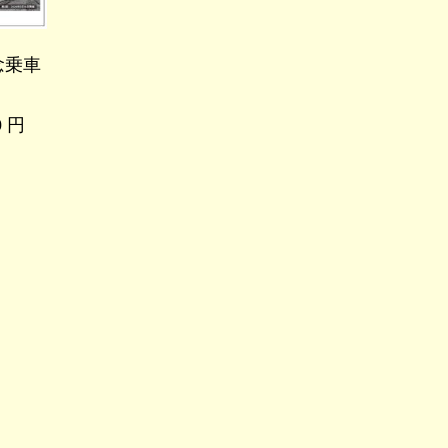
念乗車
 円