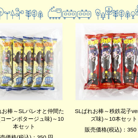
れお棒～SLパレオと仲間た
SLぱれお棒～秩鉄花子ver
r.(コーンポタージュ味)～10
ズ味)～10本セット
本セット
販売価格(税込)：350
売価格(税込)：350 円